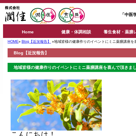
「中医
Home
健康・体調相談
養生食材・薬膳
HOME
»
Blog【近況報告】
»地域皆様の健康作りのイベントにミニ薬膳講座
Blog【近況報告】
地域皆様の健康作りのイベントにミニ薬膳講座を喜んで頂き
こんにちは！