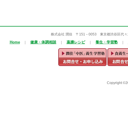
株式会社 潤佳 〒151－0053 東京都渋谷区代々木1－25
Home
健康・体調相談
薬膳レシピ
養生・学習塾
｜
｜
｜
｜
Copyright ©2