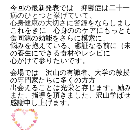
今回の最新発表では 抑鬱症は
二十一
病のひとつと挙げていて、
心身健康の大切さに警鐘
をならしま
これをきに 心身ののケアにもっと
食同源の効能をさらに模索に、
悩みを抱えている、鬱証なる前に（
の養生にできる食材やレシピに
心がけて参りたいです。
会場では 沢山の有識者、大学の教授
の専門家たちに多くの方方
出会えることは光栄と存じます。励
また、指導を頂きました、沢山学ば
感謝申し上げます。