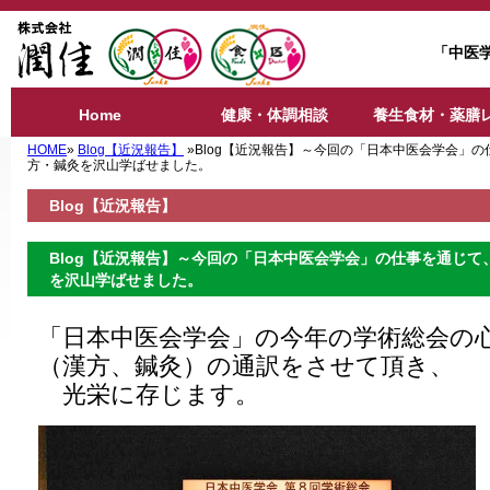
「中医
Home
健康・体調相談
養生食材・薬膳
HOME
»
Blog【近況報告】
»Blog【近況報告】～今回の「日本中医会学会」
方・鍼灸を沢山学ばせました。
Blog【近況報告】
Blog【近況報告】～今回の「日本中医会学会」の仕事を通じ
を沢山学ばせました。
「日本中医会学会」の今年の学術総会の
（漢方、鍼灸）の通訳をさせて頂き、
光栄に存じます。