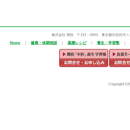
株式会社 潤佳 〒151－0053 東京都渋谷区代々木1－25
Home
健康・体調相談
薬膳レシピ
養生・学習塾
｜
｜
｜
｜
Copyright ©2