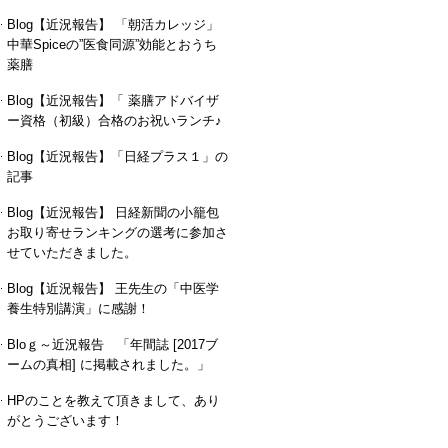
Blog【近況報告】 「朝活カレッジ」
中華Spiceの”医食同源”効能とおうち
薬膳
Blog【近況報告】「 薬膳アドバイザ
ー資格（初級）合格のお祝いランチ♪
Blog【近況報告】「日経プラス１」の
記事
Blog【近況報告】 日経新聞の小籠包
お取り寄せランキングの選考に参加さ
せていただきました。
Blog【近況報告】 王先生の「中医学
養生特別講演」に感謝！
Bloｇ～近況報告 「年間誌 [2017ブ
ームの真相] に掲載されました。」
HPのことを教えて頂きまして、あり
がとうございます！