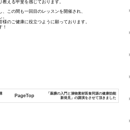
り教える甲斐を感じております。
し、この間も一回目のレッスンを開催され、
し。
皆様のご健康に役立つように願っております。
す！
講
「薬膳の入門と漬物素材医食同源の健康効能
PageTop
新発見」の講演をさせて頂きました