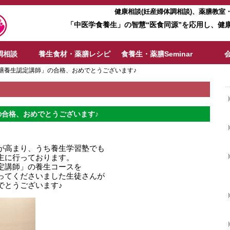
健康相談(妊産婦体調相談)、薬膳教
「中医学食養生」の智慧“医食同源”を応用し、健
調相談
養生食材・薬膳レシピ
食養生・薬膳Seminar
膳養生認定講師」の合格、おめでとうございます♪
合格、おめでとうございます♪
が高まり、うち養生学習塾でも
主に行っております。
定講師」の養生コースを
ってくださいました生徒さんが
でとうございます♪