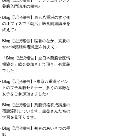
Blog【近況報告】 アンチエイジング
薬膳入門講座の報告♪
Blog【近況報告】東京八重洲のすぐ側
のオフィスで「朝活」医食同源講座を
終えて♪
Blog【近況報告】猛暑のなか、真夏の
special薬膳料理教室を終えて♪
「Blog【近況報告】全日本薬膳食医情
報協会」総会参加させて頂き、有意義
でした！
Blog【近況報告】~東京八重洲イベン
トのプチ薬膳セミナー、多くの素敵な
女子をご参加頂きました♪
Blog【近況報告】薬膳資格養成講座の
宿題添削しています、生徒さんたちの
学習を見守ります。
Blog【近況報告】初春のあいさつの手
紙