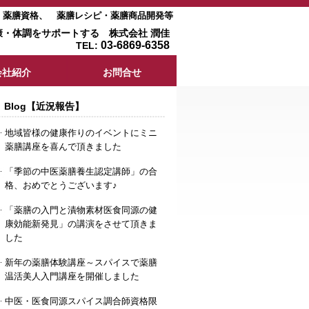
室・薬膳資格、 薬膳レシピ・薬膳商品開発等
康・体調をサポートする 株式会社 潤佳
03-6869-6358
TEL:
会社紹介
お問合せ
Blog【近況報告】
地域皆様の健康作りのイベントにミニ
薬膳講座を喜んで頂きました
「季節の中医薬膳養生認定講師」の合
格、おめでとうございます♪
「薬膳の入門と漬物素材医食同源の健
康効能新発見」の講演をさせて頂きま
した
新年の薬膳体験講座～スパイスで薬膳
温活美人入門講座を開催しました
中医・医食同源スパイス調合師資格限