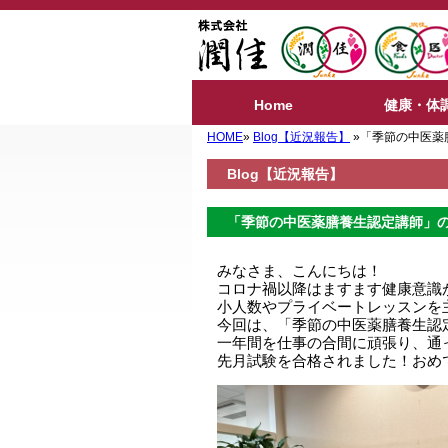
Home
健康・体
HOME
»
Blog【近況報告】
»「季節の中医薬
Blog【近況報告】
「季節の中医薬膳養生認定講師」の
みなさま、こんにちは！
コロナ禍以降はますます健康意識
小人数やプライベートレッスンを
今回は、「季節の中医薬膳養生認
一年間を仕事の合間に頑張り、通
先月試験を合格されました！おめ