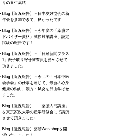
りの養生薬膳
Blog【近況報告】～日中友好協会の新
年会を参加できて、良かったです
Blog【近況報告】～今年度の「薬膳ア
ドバイザー資格」試験対策講座、認定
試験の報告です！
Blog【近況報告】～「日経新聞プラス
1」餃子取り寄せ審査員を務めさせて
頂きました。
Blog【近況報告】～今回の「日本中医
会学会」の仕事を通じて、最新の心身
健康の動向、漢方・鍼灸を沢山学ばせ
ました。
Blog【近況報告】 「薬膳入門講座」
を東京家政大学の産学研修会にて講演
させて頂きました♪
Blog【近況報告】薬膳Workshopを開
催いたしました！