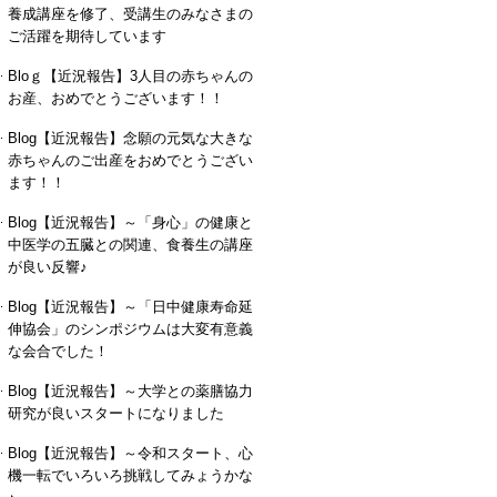
養成講座を修了、受講生のみなさまの
ご活躍を期待しています
Bloｇ【近況報告】3人目の赤ちゃんの
お産、おめでとうございます！！
Blog【近況報告】念願の元気な大きな
赤ちゃんのご出産をおめでとうござい
ます！！
Blog【近況報告】～「身心」の健康と
中医学の五臓との関連、食養生の講座
が良い反響♪
Blog【近況報告】～「日中健康寿命延
伸協会」のシンポジウムは大変有意義
な会合でした！
Blog【近況報告】～大学との薬膳協力
研究が良いスタートになりました
Blog【近況報告】～令和スタート、心
機一転でいろいろ挑戦してみょうかな