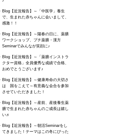
♪
Blog【近況報告】～「中医学」養生
で、生まれた赤ちゃんに会いまして、
感激！！
Blog【近況報告】～陽春の日に、薬膳
ワークショップ、プチ薬膳・漢方
Seminarでみんなが笑顔に♪
Blog【近況報告】～「薬膳インストラ
クター資格」全員優秀な成績で合格、
おめでとうございます♪
Blog【近況報告】～健康寿命の大切さ
は 国をこえて～有意義な会合を参加
させていただきました！
Blog【近況報告】～産前、産後養生薬
膳で生まれた赤ちゃんのご成長は嬉し
い♬
Blog【近況報告】～朝活Seminarをし
てきました！テーマはこの冬にぴった