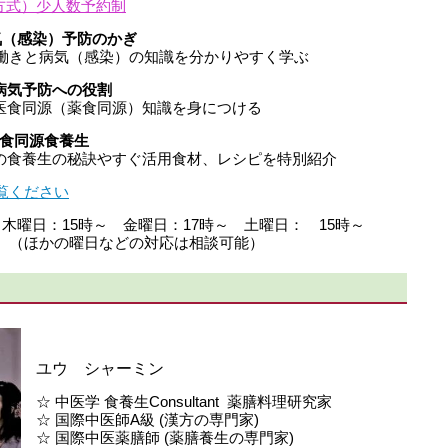
対面方式）少人数予約制
気（感染）予防のかぎ
気（感染）の知識を分かりやすく学ぶ
病気予防への役割
源（薬食同源）知識を身につける
医食同源食養生
の秘訣やすぐ活用食材、レシピを特別紹介
覧ください
木曜日：15時～ 金曜日：17時～ 土曜日： 15時～
どの対応は相談可能）
ユウ シャーミン
☆ 中医学 食養生Consultant 薬膳料理研究家
☆ 国際中医師A級 (漢方の専門家)
☆ 国際中医薬膳師 (薬膳養生の専門家)