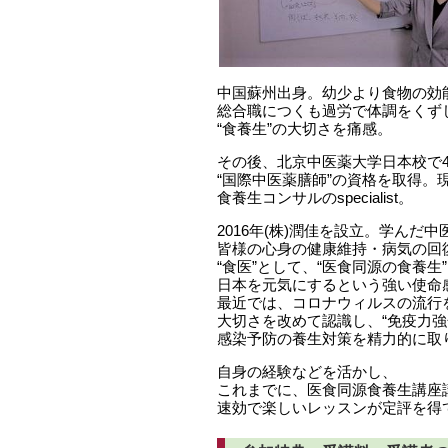
中国蘇州出身。幼少より食物の効
総合職につくも過労で体調をくず
“食養生”の大切さを痛感。
その後、北京中医薬大学日本校で4
“国際中医薬膳師”の資格を取得。
食養生コンサルのspecialist。
2016年(株)潤佳を設立。学んだ
皆様の心身の健康維持・病気の回
“食医”として、“医食同源の食養生
日本を元気にするという強い使命
最近では、コロナウィルスの流行を
大切さを改めて認識し、“免疫力強
感染予防の養生対策を精力的に取
自身の経験などを活かし、
これまでに、医食同源食養生講座講
速効で楽しいレッスンが定評を得