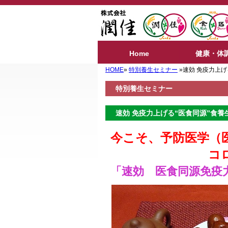
Home
健康・体
HOME
»
特別養生セミナー
»速効 免疫力上げ
特別養生セミナー
速効 免疫力上げる“医食同源”食養
今こそ、予防医学（
コロナ感染に
「速効 医食同源免疫