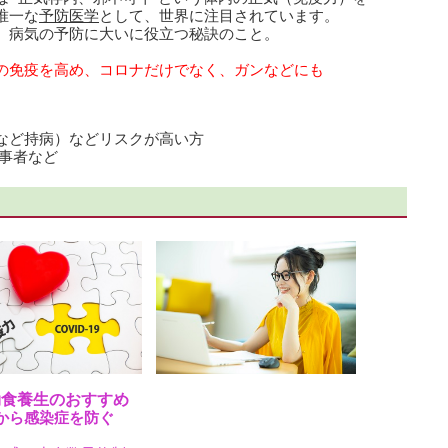
唯一な
予防医学
として、世界に注目されています。
、病気の予防に大いに役立つ秘訣のこと。
の免疫を高め、コロナだけでなく、ガンなどにも
ど持病）などリスクが高い方
事者など
効食養生のおすすめ
から感染症を防ぐ