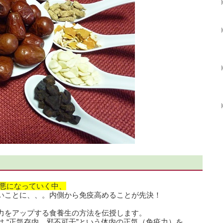
凶悪になっていく中、
いことに、、。内側から免疫高めることが先決！
力をアップする食養生の方法を伝授します。
 “正気存内、邪不可干”という体内の正気（免疫力）を