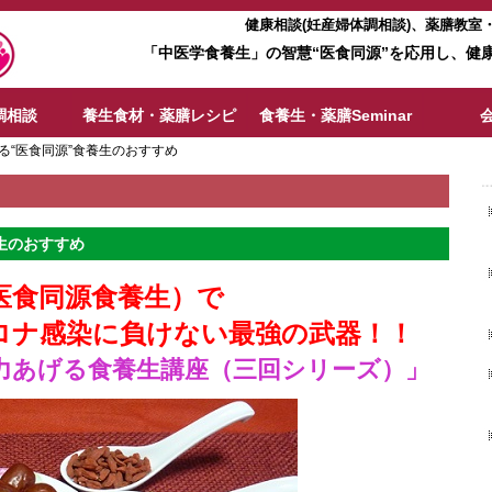
健康相談(妊産婦体調相談)、薬膳教
「中医学食養生」の智慧“医食同源”を応用し、健
調相談
養生食材・薬膳レシピ
食養生・薬膳Seminar
る“医食同源”食養生のおすすめ
生のおすすめ
医食同源食養生）で
負けない最強の武器！！
力あげる食養生講座（三回シリーズ）」