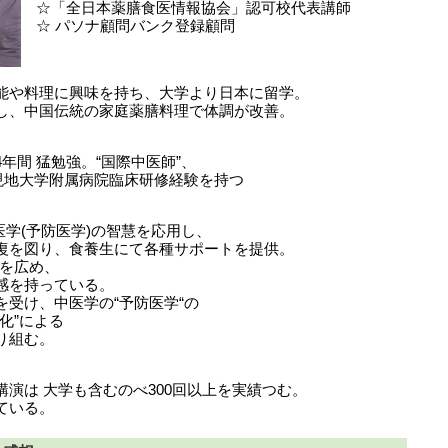
☆「全日本薬膳食医情報協会」認可校代表講師
☆ パソナ顧問バンク登録顧問
能や料理に興味を持ち、大学より日本に留学。
し、中国伝統の家庭薬膳料理で体調が改善。
年間 猛勉強。“国際中医師”、
現地大学附属病院臨床研修経験を持つ
中医学(予防医学)の智慧を応用し、
復を図り、食養生にて各種サポートを提供。
”を広め、
感を持っている。
受け、中医学の“予防医学“の
化”による
り組む。
演は 大学も含むのべ300回以上を実績つむ。
ている。