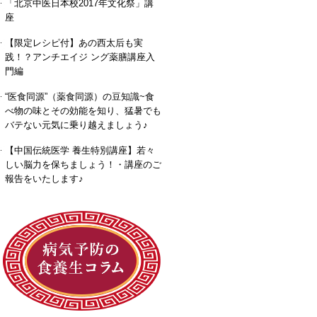
「北京中医日本校2017年文化祭」講
座
【限定レシピ付】あの西太后も実
践！？アンチエイジ ング薬膳講座入
門編
“医食同源”（薬食同源）の豆知識~食
べ物の味とその効能を知り、猛暑でも
バテない元気に乗り越えましょう♪
【中国伝統医学 養生特別講座】若々
しい脳力を保ちましょう！・講座のご
報告をいたします♪