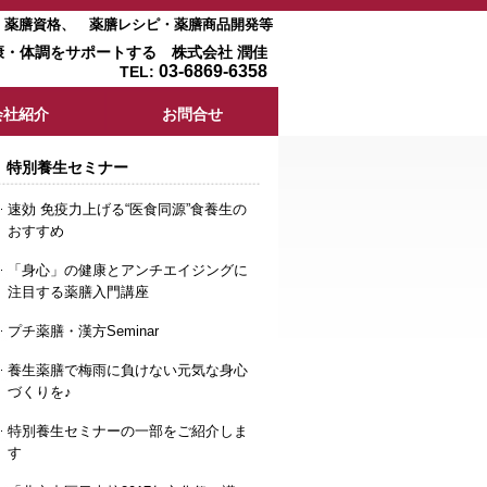
室・薬膳資格、 薬膳レシピ・薬膳商品開発等
康・体調をサポートする 株式会社 潤佳
03-6869-6358
TEL:
会社紹介
お問合せ
特別養生セミナー
速効 免疫力上げる“医食同源”食養生の
おすすめ
「身心」の健康とアンチエイジングに
注目する薬膳入門講座
プチ薬膳・漢方Seminar
養生薬膳で梅雨に負けない元気な身心
づくりを♪
特別養生セミナーの一部をご紹介しま
す