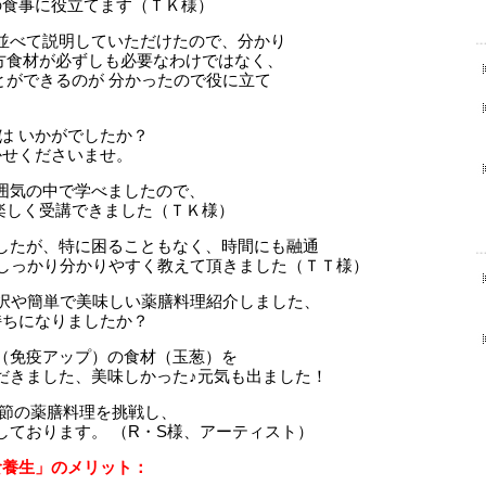
食事に役立てます（ＴＫ様）
並べて説明していただけたので、分かり
食材が必ずしも必要なわけではなく、
ができるのが 分かったので役に立て
は いかがでしたか？
せくださいませ。
囲気の中で学べましたので、
楽しく受講できました（ＴＫ様）
したが、特に困ることもなく、時間にも融通
しっかり分かりやすく教えて頂きました（ＴＴ様）
選択や簡単で美味しい薬膳料理紹介しました、
ちになりましたか？
（免疫アップ）の食材（玉葱）を
だきました、美味しかった♪元気も出ました！
季節の薬膳料理を挑戦し、
しております。 （R・S様、アーティスト）
食養生」のメリット：