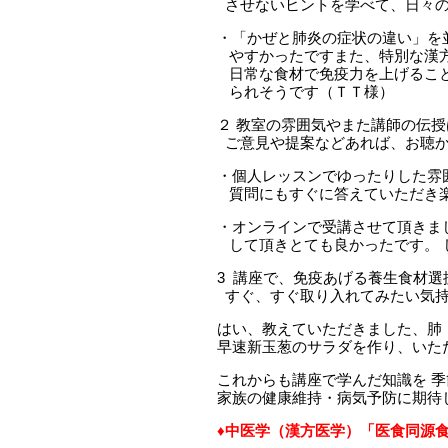
させないヒントを学べて、日々の
・「かぜと肺炎の症状の違い」を
やすかったですまた、特別な漢方
日常な食材で免疫力を上げること
られそうです（ＴＴ様）
２ 教室の雰囲気やまた講師の伝授
ご意見や提案などあれば、お聴か
・個人レッスンでゆったりした雰
質問にもすぐに答えていただき
・オンラインで受講させて頂きま
して頂きとても良かったです。 
3 講座で、免疫あげる養生食材
すぐ、すぐ取り入れてみたい気持
はい、教えていただきました、肺
早速新玉葱のサラダを作り、いた
これからも講座で学んだ知識を 
家族の健康維持・病気予防に期待
♦
中医学（漢方医学）「医食同源