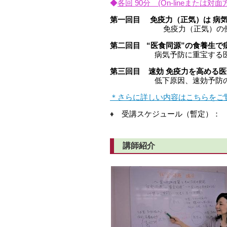
◆
各回 90分 (On-lineまたは
第一回目
免疫力（正気）は 病
免疫力（正気）の働きと病
第二回目
“医食同源”の食養生で
病気予防に重宝する医食同
第三回目
速効 免疫力を高める
低下原因、速効予防の食養生
＊さらに詳しい内容はこちらをご
♦
受講スケジュール（暫定）： 
（ほかの曜日な
講師紹介