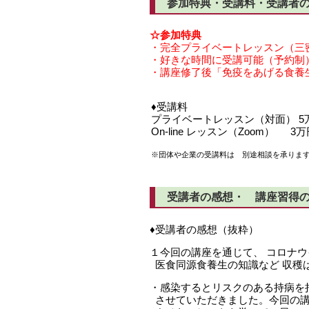
参加特典・受講料・受講者
☆参加特典
・完全プライベートレッスン（三
・好きな時間に受講可能（予約制
・講座修了後「免疫をあげる食養
♦受講料
プライベートレッスン（対面） 5
On-line レッスン（Zoom） 
※団体や企業の受講料は 別途相談を承りま
受講者の感想・ 講座習得
♦受講者の感想（抜粋）
１今回の講座を通じて、 コロナ
医食同源食養生の知識など 収穫
・感染するとリスクのある持病を
させていただきました。今回の講