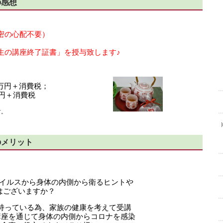
の感想
密の心配不要）
）
生の講座終了証書」を授与致します♪
万円＋消費税；
3万円＋消費税
す。
のメリット
ウイルスから身体の内側から衛るヒントや
はございますか？
持っている為、家族の健康を考えて受講
座を通じて身体の内側からコロナを感染