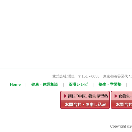
株式会社 潤佳 〒151－0053 東京都渋谷区代々木1－25
Home
健康・体調相談
薬膳レシピ
養生・学習塾
｜
｜
｜
｜
Copyright ©2